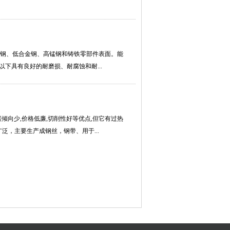
中碳钢、低合金钢、高锰钢和铸铁零部件表面。能
温以下具有良好的耐磨损、耐腐蚀和耐...
脱碳倾向少,价格低廉,切削性好等优点,但它有过热
广泛，主要生产成钢丝，钢带、用于...