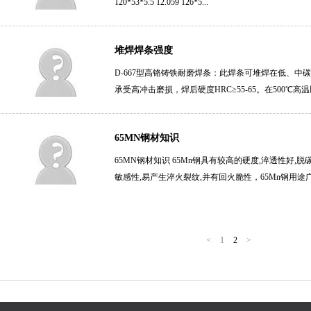
120*53*5.5 12.059 126*5...
堆焊焊条强度
D-667型高铬铸铁耐磨焊条：此焊条可堆焊在低、
承受高冲击磨损，焊后硬度HRC≥55-65。在500℃高
65MN钢材知识
65MN钢材知识 65Mn钢具有较高的硬度,淬透性好,
敏感性,易产生淬火裂纹,并有回火脆性，65Mn钢用途
<
1
2
>