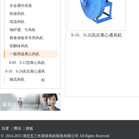
非金属补偿器
粉煤风机
高温风机
锅炉通、引风机
9-19、9-26高压离心通风机
粮食储备库专用风机
窑酮体风机
一般用途离心风机
8-09、9-12型离心风机
9-19、9-26高压离心通风
轴流风机
机
百度
|
腾讯
|
搜狐
©
2014-2015 湖北五三长新鼓风机制造有限公司 All Rights Reserved