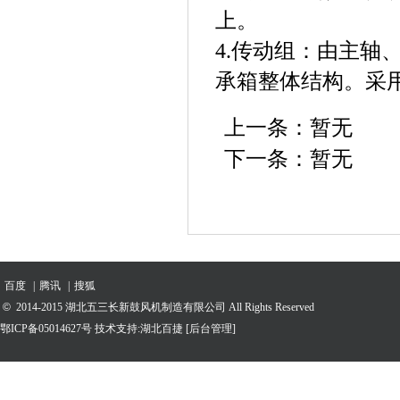
上。
4.传动组：由主
承箱整体结构。采
上一条：暂无
下一条：暂无
百度
|
腾讯
|
搜狐
©
2014-2015 湖北五三长新鼓风机制造有限公司 All Rights Reserved
鄂ICP备05014627号 技术支持:
湖北百捷
[后台管理]